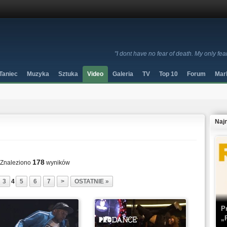
"I dont have no fear of death. My only fe
Taniec
Muzyka
Sztuka
Video
Galeria
TV
Top 10
Forum
Mar
Naj
178
Znaleziono
wyników
3
4
5
6
7
>
OSTATNIE »
P
„