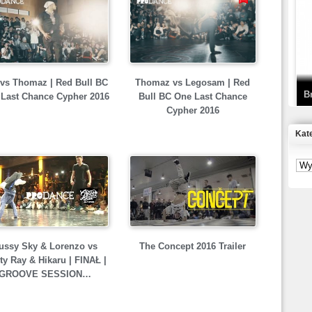
T
D
l vs Thomaz | Red Bull BC
Thomaz vs Legosam | Red
B
Last Chance Cypher 2016
Bull BC One Last Chance
Cypher 2016
Kat
S
P
B
2
ussy Sky & Lorenzo vs
The Concept 2016 Trailer
ty Ray & Hikaru | FINAŁ |
GROOVE SESSION…
K