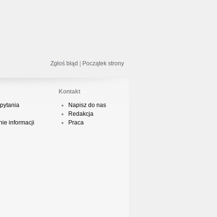
odsumowanie roku 2018 - Street
ance!
Zgłoś błąd
|
Początek strony
acper HTA - Ambicja prod. Druid
Kontakt
pytania
Napisz do nas
Redakcja
odsumowanie roku 2018 w Polskim
ie informacji
Praca
Boyingu
dsłuch taśmy Camey - Rytm Ulicy 99
op 10 podsumowanie 2018 roku w