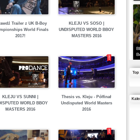
awdź Trailer z UK B-Boy
KLEJU VS SOSO |
mpionships World Finals
UNDISPUTED WORLD BBOY
2017!
MASTERS 2016
B
B
Top
KLEJU VS SUNNI |
Thesis vs. Kleju - Półfinał
Kale
DISPUTED WORLD BBOY
Undisputed World Masters
MASTERS 2016
2016
J