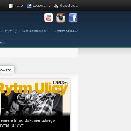
Panel
Logowanie
Rejestracja
ar is coming back reincarnated.…" -
Tupac Shakur
ket
nowsze
remiera filmu dokumentalnego
RYTM ULICY”