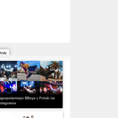
ed Bull Bc One Cypher Poland 2020 w
owym Wydaniu!
ykuły
aczorex w najnowszym klipie: HRYPA
 Kobieta z walizką
ajpopularniejsi BBoye z Polski na
nstagramie