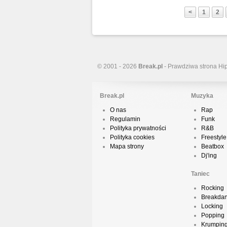
<
1
2
© 2001 - 2026
Break.pl
- Prawdziwa strona Hi
Break.pl
Muzyka
O nas
Rap
Regulamin
Funk
Polityka prywatności
R&B
Polityka cookies
Freestyle
Mapa strony
Beatbox
Dj'ing
Taniec
Rocking
Breakda
Locking
Popping
Krumpin