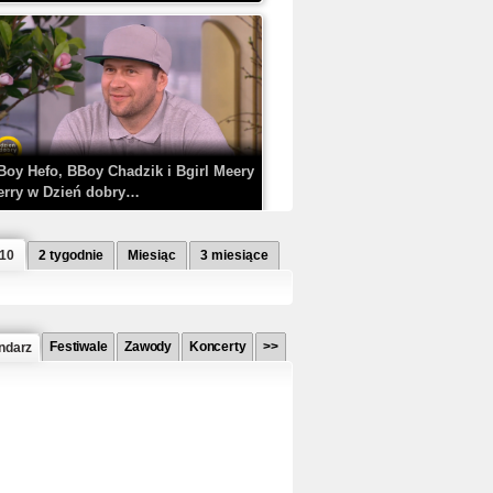
Boy Hefo, BBoy Chadzik i Bgirl Meery
erry w Dzień dobry…
 10
2 tygodnie
Miesiąc
3 miesiące
Festiwale
Zawody
Koncerty
>>
ndarz
etlagz ft. PRO8L3M - Mieć i nie mieć