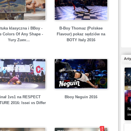
R
tuka klasyczna i BBoy -
B-Boy Thomaz (Polskee
N
e Colors Of Any Shape -
Flavour) pokaz sędziów na
Yury Zuev…
BOTY Italy 2016
Art
K
–
inał 1vs1 na RESPECT
Bboy Neguin 2016
URE 2016: Issei vs Differ
N
i