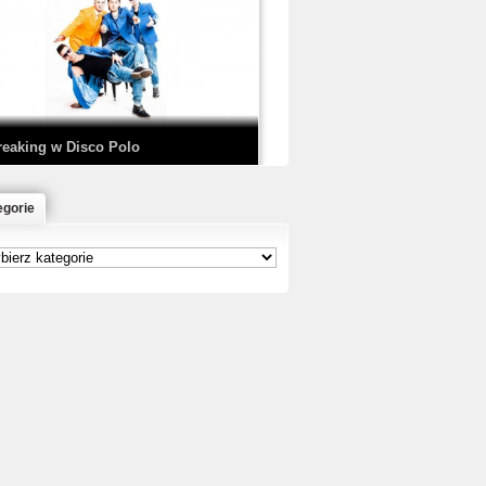
EDE & SIR MICH - KICKDOWN /
ISCO NOIR
reaking w Disco Polo
egorie
łoń & Dope D.O.D. - Makeem Bleed |
rod. Chubeats, Scratch:…
reaking na Olimpiadzie w Paryżu
024 - Najciekawsze komentarze
risBo - Cienie