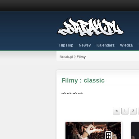
Hip Hop
Newsy
Kalendarz
Wiedza
Break.pl
Filmy
Filmy : classic
-->
-->
-->
-->
<
1
2