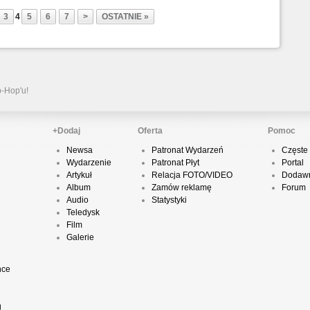
3
4
5
6
7
>
OSTATNIE »
P
D
p-Hop'u!
K
+Dodaj
Oferta
Pomoc
Newsa
Patronat Wydarzeń
Częste 
Wydarzenie
Patronat Płyt
Portal
P
Artykuł
Relacja FOTO/VIDEO
Dodawn
B
Album
Zamów reklamę
Forum
Audio
Statystyki
Teledysk
Film
Galerie
O
nce
T
g