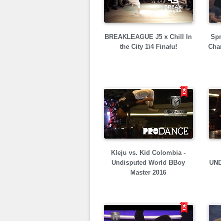
BREAKLEAGUE J5 x Chill In
Spr
the City 1\4 Finału!
Cha
Kleju vs. Kid Colombia -
Undisputed World BBoy
UN
Master 2016