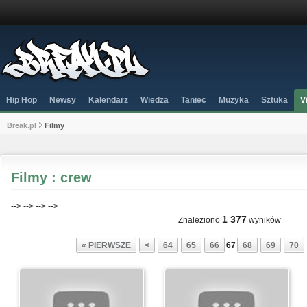
Hip Hop
Newsy
Kalendarz
Wiedza
Taniec
Muzyka
Sztuka
V
Break.pl
Filmy
Filmy : crew
-->
-->
-->
-->
1 377
Znaleziono
wyników
« PIERWSZE
<
64
65
66
67
68
69
70