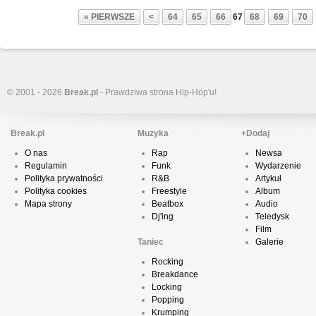
« PIERWSZE
<
64
65
66
67
68
69
70
© 2001 - 2026
Break.pl
- Prawdziwa strona Hip-Hop'u!
Break.pl
Muzyka
+Dodaj
O nas
Rap
Newsa
Regulamin
Funk
Wydarzenie
Polityka prywatności
R&B
Artykuł
Polityka cookies
Freestyle
Album
Mapa strony
Beatbox
Audio
Dj'ing
Teledysk
Film
Taniec
Galerie
Rocking
Breakdance
Locking
Popping
Krumping