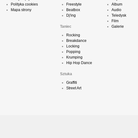
Polityka cookies
Freestyle
Album
Mapa strony
Beatbox
Audio
Dj'ing
Teledysk
Film
Taniec
Galerie
Rocking
Breakdance
Locking
Popping
Krumping
Hip Hop Dance
Sztuka
Graffiti
Street Art