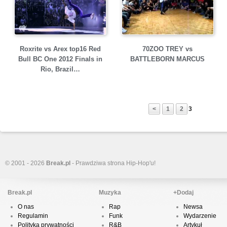
Roxrite vs Arex top16 Red
70ZOO TREY vs
Bull BC One 2012 Finals in
BATTLEBORN MARCUS
Rio, Brazil…
<
1
2
3
© 2001 - 2026
Break.pl
- Prawdziwa strona Hip-Hop'u!
Break.pl
Muzyka
+Dodaj
O nas
Rap
Newsa
Regulamin
Funk
Wydarzenie
Polityka prywatności
R&B
Artykuł