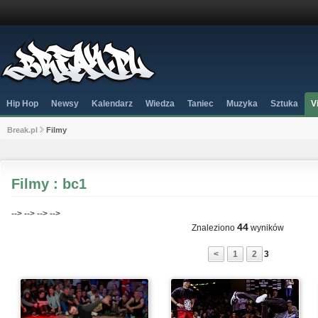
Hip Hop
Newsy
Kalendarz
Wiedza
Taniec
Muzyka
Sztuka
V
Break.pl
Filmy
Filmy : bc1
-->
-->
-->
-->
44
Znaleziono
wyników
<
1
2
3