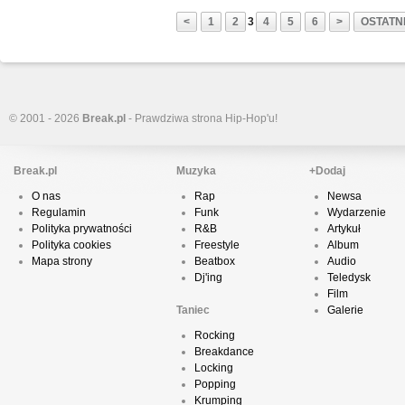
<
1
2
3
4
5
6
>
OSTATNI
© 2001 - 2026
Break.pl
- Prawdziwa strona Hip-Hop'u!
Break.pl
Muzyka
+Dodaj
O nas
Rap
Newsa
Regulamin
Funk
Wydarzenie
Polityka prywatności
R&B
Artykuł
Polityka cookies
Freestyle
Album
Mapa strony
Beatbox
Audio
Dj'ing
Teledysk
Film
Taniec
Galerie
Rocking
Breakdance
Locking
Popping
Krumping