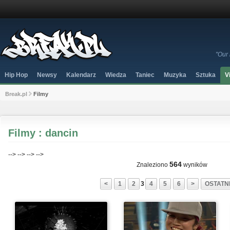
"Our 
Hip Hop
Newsy
Kalendarz
Wiedza
Taniec
Muzyka
Sztuka
V
Break.pl
Filmy
Filmy : dancin
-->
-->
-->
-->
564
Znaleziono
wyników
<
1
2
3
4
5
6
>
OSTATNI