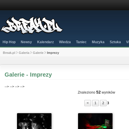
Hip Hop
Newsy
Kalendarz
Wiedza
Taniec
Muzyka
Sztuka
V
Break.pl
Galeria
Galerie
Imprezy
Galerie - Imprezy
-->
-->
-->
-->
52
Znaleziono
wyników
<
1
2
3