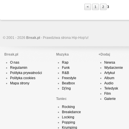
<
1
2
3
© 2001 - 2026
Break.pl
- Prawdziwa strona Hip-Hop'u!
Break.pl
Muzyka
+Dodaj
O nas
Rap
Newsa
Regulamin
Funk
Wydarzenie
Polityka prywatności
R&B
Artykuł
Polityka cookies
Freestyle
Album
Mapa strony
Beatbox
Audio
Dj'ing
Teledysk
Film
Taniec
Galerie
Rocking
Breakdance
Locking
Popping
Krumping