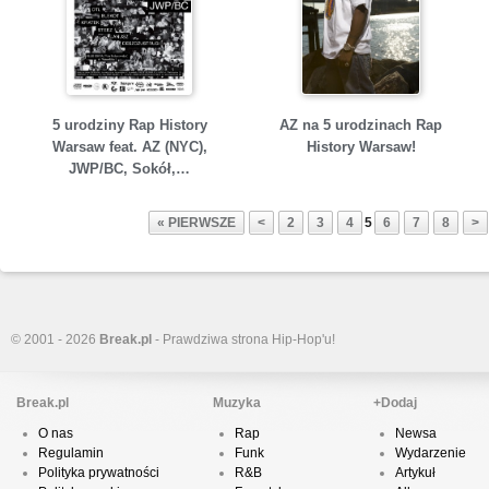
5 urodziny Rap History
AZ na 5 urodzinach Rap
Warsaw feat. AZ (NYC),
History Warsaw!
JWP/BC, Sokół,…
« PIERWSZE
<
2
3
4
5
6
7
8
>
© 2001 - 2026
Break.pl
- Prawdziwa strona Hip-Hop'u!
Break.pl
Muzyka
+Dodaj
O nas
Rap
Newsa
Regulamin
Funk
Wydarzenie
Polityka prywatności
R&B
Artykuł