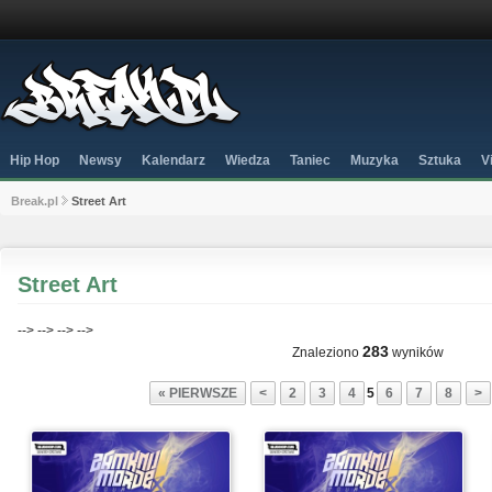
Hip Hop
Newsy
Kalendarz
Wiedza
Taniec
Muzyka
Sztuka
V
Break.pl
Street Art
Street Art
-->
-->
-->
-->
283
Znaleziono
wyników
« PIERWSZE
<
2
3
4
5
6
7
8
>