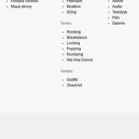
Polityka cookies
Freestyle
Album
Mapa strony
Beatbox
Audio
Dj'ing
Teledysk
Film
Taniec
Galerie
Rocking
Breakdance
Locking
Popping
Krumping
Hip Hop Dance
Sztuka
Graffiti
Street Art