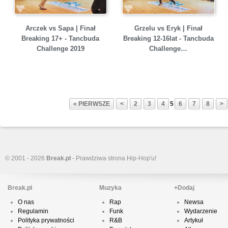
Arczek vs Sapa | Finał
Grzelu vs Eryk | Finał
Breaking 17+ - Tancbuda
Breaking 12-16lat - Tancbuda
Challenge 2019
Challenge…
« PIERWSZE
<
2
3
4
5
6
7
8
>
© 2001 - 2026
Break.pl
- Prawdziwa strona Hip-Hop'u!
Break.pl
Muzyka
+Dodaj
O nas
Rap
Newsa
Regulamin
Funk
Wydarzenie
Polityka prywatności
R&B
Artykuł