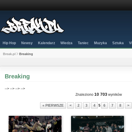
Hip Hop
Newsy
Kalendarz
Wiedza
Taniec
Muzyka
Sztuka
V
Break.pl
Breaking
Breaking
-->
-->
-->
-->
10 703
Znaleziono
wyników
« PIERWSZE
<
2
3
4
5
6
7
8
>