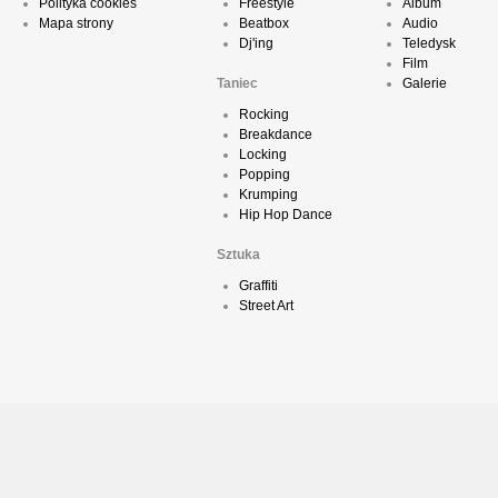
Polityka cookies
Freestyle
Album
Mapa strony
Beatbox
Audio
Dj'ing
Teledysk
Film
Taniec
Galerie
Rocking
Breakdance
Locking
Popping
Krumping
Hip Hop Dance
Sztuka
Graffiti
Street Art