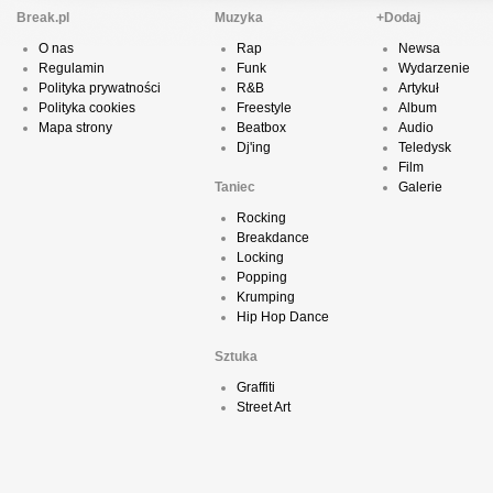
Break.pl
Muzyka
+Dodaj
O nas
Rap
Newsa
Regulamin
Funk
Wydarzenie
Polityka prywatności
R&B
Artykuł
Polityka cookies
Freestyle
Album
Mapa strony
Beatbox
Audio
Dj'ing
Teledysk
Film
Taniec
Galerie
Rocking
Breakdance
Locking
Popping
Krumping
Hip Hop Dance
Sztuka
Graffiti
Street Art