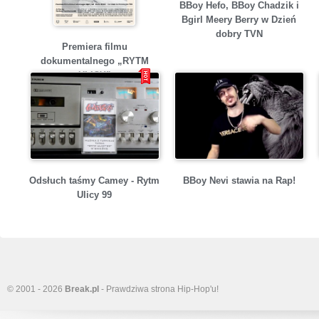
BBoy Hefo, BBoy Chadzik i
Bgirl Meery Berry w Dzień
dobry TVN
Premiera filmu
dokumentalnego „RYTM
ULICY”
Odsłuch taśmy Camey - Rytm
BBoy Nevi stawia na Rap!
Ulicy 99
© 2001 - 2026
Break.pl
- Prawdziwa strona Hip-Hop'u!