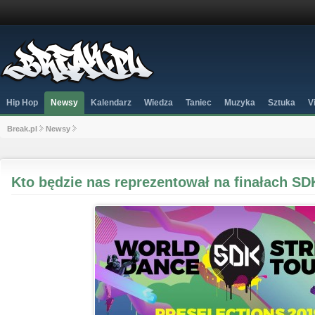
Hip Hop
Newsy
Kalendarz
Wiedza
Taniec
Muzyka
Sztuka
V
Break.pl
Newsy
Kto będzie nas reprezentował na finałach S