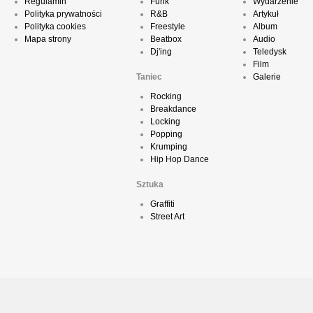
Regulamin
Funk
Wydarzenie
Polityka prywatności
R&B
Artykuł
Polityka cookies
Freestyle
Album
Mapa strony
Beatbox
Audio
Dj'ing
Teledysk
Film
Taniec
Galerie
Rocking
Breakdance
Locking
Popping
Krumping
Hip Hop Dance
Sztuka
Graffiti
Street Art