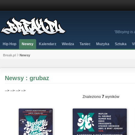
"BBoying is 
Hip Hop
Newsy
Kalendarz
Wiedza
Taniec
Muzyka
Sztuka
V
Break.pl
Newsy
Newsy : grubaz
-->
-->
-->
-->
7
Znaleziono
wyników