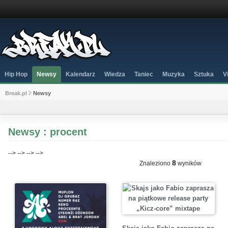
Hip Hop
Newsy
Kalendarz
Wiedza
Taniec
Muzyka
Sztuka
V
Break.pl
Newsy
Newsy : procent
-->
-->
-->
-->
8
Znaleziono
wyników