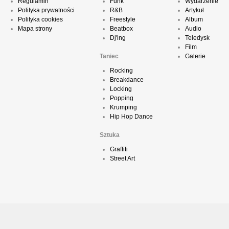
Regulamin
Funk
Wydarzenie
Polityka prywatności
R&B
Artykuł
Polityka cookies
Freestyle
Album
Mapa strony
Beatbox
Audio
Dj'ing
Teledysk
Film
Taniec
Galerie
Rocking
Breakdance
Locking
Popping
Krumping
Hip Hop Dance
Sztuka
Graffiti
Street Art