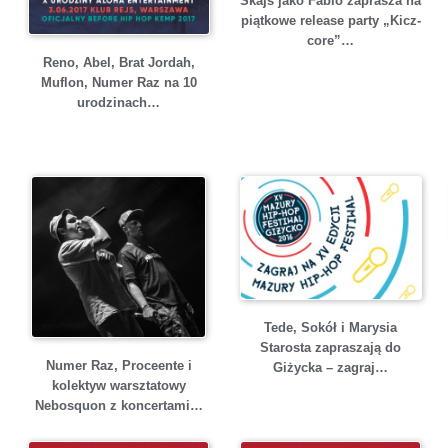
Skajs jako Fabio zaprasza na
piątkowe release party „Kicz-
core”…
Reno, Abel, Brat Jordah,
Muflon, Numer Raz na 10
urodzinach…
Tede, Sokół i Marysia
Starosta zapraszają do
Numer Raz, Proceente i
Giżycka – zagraj…
kolektyw warsztatowy
Nebosquon z koncertami…