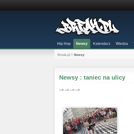
Hip Hop
Newsy
Kalendarz
Wiedza
Break.pl
Newsy
Newsy : taniec na ulicy
-->
-->
-->
-->