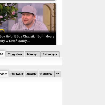
Boy Hefo, BBoy Chadzik i Bgirl Meery
erry w Dzień dobry…
 10
2 tygodnie
Miesiąc
3 miesiące
Festiwale
Zawody
Koncerty
>>
ndarz
etlagz ft. PRO8L3M - Mieć i nie mieć