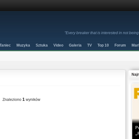
"Every breaker that is interested in not being
Taniec
Muzyka
Sztuka
Video
Galeria
TV
Top 10
Forum
Mar
Naj
1
Znaleziono
wyników
P
„