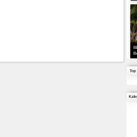
B
B
Top
Kale
J