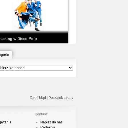
EDE & SIR MICH - KICKDOWN /
ISCO NOIR
reaking w Disco Polo
egorie
łoń & Dope D.O.D. - Makeem Bleed |
rod. Chubeats, Scratch:…
reaking na Olimpiadzie w Paryżu
024 - Najciekawsze komentarze
Zgłoś błąd
|
Początek strony
Kontakt
pytania
Napisz do nas
risBo - Cienie
Redakcja