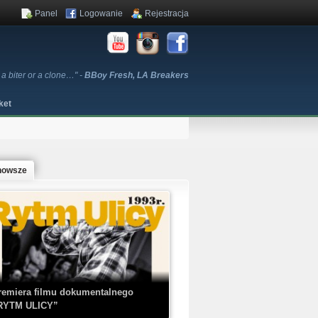
Panel
Logowanie
Rejestracja
 a biter or a clone…" -
BBoy Fresh, LA Breakers
ket
nowsze
remiera filmu dokumentalnego
RYTM ULICY”