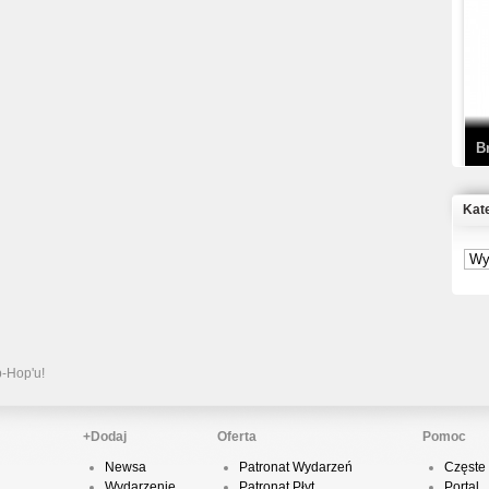
T
D
B
Kat
S
P
B
2
p-Hop'u!
+Dodaj
Oferta
Pomoc
Newsa
Patronat Wydarzeń
Częste 
K
Wydarzenie
Patronat Płyt
Portal