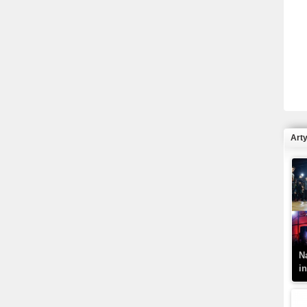
R
N
Art
K
–
N
i