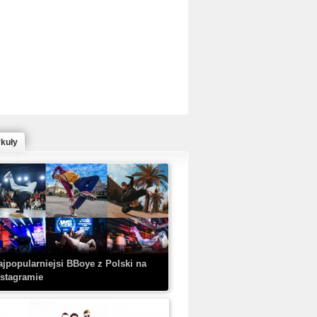
ed Bull Bc One Cypher Poland 2020 w
owym Wydaniu!
ykuły
aczorex w najnowszym klipie: HRYPA
 Kobieta z walizką
ajpopularniejsi BBoye z Polski na
nstagramie