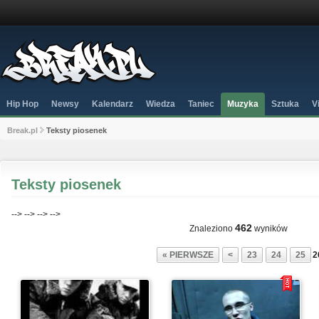
Hip Hop
Newsy
Kalendarz
Wiedza
Taniec
Muzyka
Sztuka
V
Break.pl
Teksty piosenek
Teksty piosenek
-->
-->
-->
-->
462
Znaleziono
wyników
« PIERWSZE
<
23
24
25
2