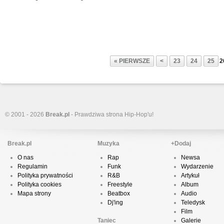
« PIERWSZE
<
23
24
25
2
© 2001 - 2026
Break.pl
- Prawdziwa strona Hip-Hop'u!
Break.pl
Muzyka
+Dodaj
O nas
Rap
Newsa
Regulamin
Funk
Wydarzenie
Polityka prywatności
R&B
Artykuł
Polityka cookies
Freestyle
Album
Mapa strony
Beatbox
Audio
Dj'ing
Teledysk
Film
Taniec
Galerie