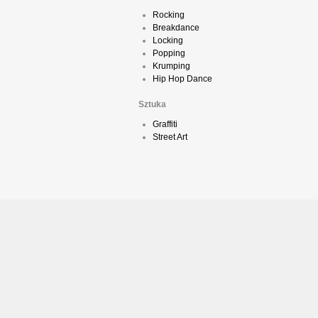
Rocking
Breakdance
Locking
Popping
Krumping
Hip Hop Dance
Sztuka
Graffiti
Street Art