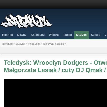
Hip Hop
Newsy
Kalendarz
Wiedza
Taniec
Muzyka
Sztuka
V
Break.pl
Muzyka
Teledyski
Teledyski polskie
Teledysk: Wrooclyn Dodgers - Otwór
Małgorzata Lesiak / cuty DJ Qmak /