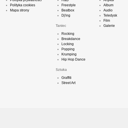
Polityka prywatności
R&B
Artykuł
Polityka cookies
Freestyle
Album
Mapa strony
Beatbox
Audio
Dj'ing
Teledysk
Film
Taniec
Galerie
Rocking
Breakdance
Locking
Popping
Krumping
Hip Hop Dance
Sztuka
Graffiti
Street Art