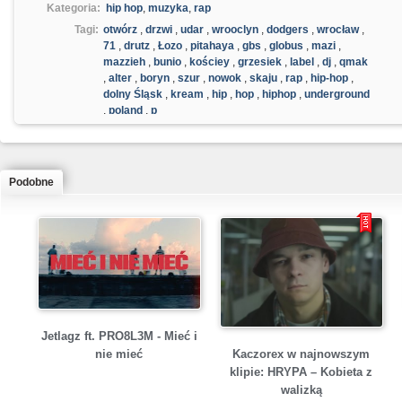
Kategoria:
hip hop
,
muzyka
,
rap
Tagi:
otwórz
,
drzwi
,
udar
,
wrooclyn
,
dodgers
,
wrocław
,
71
,
drutz
,
Łozo
,
pitahaya
,
gbs
,
globus
,
mazi
,
mazzieh
,
bunio
,
kościey
,
grzesiek
,
label
,
dj
,
qmak
,
alter
,
boryn
,
szur
,
nowok
,
skaju
,
rap
,
hip-hop
,
dolny Śląsk
,
kream
,
hip
,
hop
,
hiphop
,
underground
,
poland
,
p
Podobne
Jetlagz ft. PRO8L3M - Mieć i
Kaczorex w najnowszym
nie mieć
klipie: HRYPA – Kobieta z
walizką