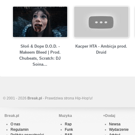
Słoń & Dope D.O.D. -
Kacper HTA - Ambicja prod.
Makeem Bleed | Prod.
Druid
Chubeats, Scratch: DJ
Soina…
© 2001 - 2026
Break.pl
- Prawdziwa strona Hip-Hop'u!
Break.pl
Muzyka
+Dodaj
O nas
Rap
Newsa
Regulamin
Funk
Wydarzenie