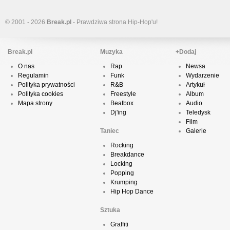
© 2001 - 2026
Break.pl
- Prawdziwa strona Hip-Hop'u!
Break.pl
Muzyka
+Dodaj
O nas
Rap
Newsa
Regulamin
Funk
Wydarzenie
Polityka prywatności
R&B
Artykuł
Polityka cookies
Freestyle
Album
Mapa strony
Beatbox
Audio
Dj'ing
Teledysk
Film
Taniec
Galerie
Rocking
Breakdance
Locking
Popping
Krumping
Hip Hop Dance
Sztuka
Graffiti