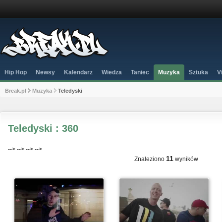
Hip Hop
Newsy
Kalendarz
Wiedza
Taniec
Muzyka
Sztuka
V
Break.pl
Muzyka
Teledyski
Teledyski : 360
-->
-->
-->
-->
11
Znaleziono
wyników