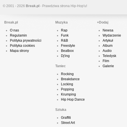
© 2001 - 2026
Break.pl
- Prawdziwa strona Hip-Hop'u!
Break.pl
Muzyka
+Dodaj
O nas
Rap
Newsa
Regulamin
Funk
Wydarzenie
Polityka prywatności
R&B
Artykuł
Polityka cookies
Freestyle
Album
Mapa strony
Beatbox
Audio
Dj'ing
Teledysk
Film
Taniec
Galerie
Rocking
Breakdance
Locking
Popping
Krumping
Hip Hop Dance
Sztuka
Graffiti
Street Art