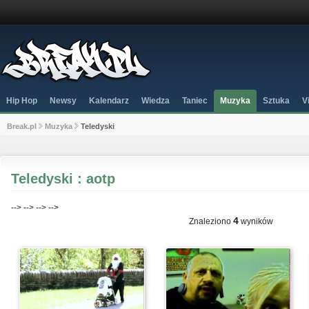
Hip Hop
Newsy
Kalendarz
Wiedza
Taniec
Muzyka
Sztuka
V
Break.pl
Muzyka
Teledyski
Teledyski : aotp
-->
-->
-->
-->
4
Znaleziono
wyników