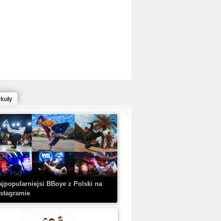
ed Bull Bc One Cypher Poland 2020 w
owym Wydaniu!
ykuły
aczorex w najnowszym klipie: HRYPA
 Kobieta z walizką
ajpopularniejsi BBoye z Polski na
nstagramie