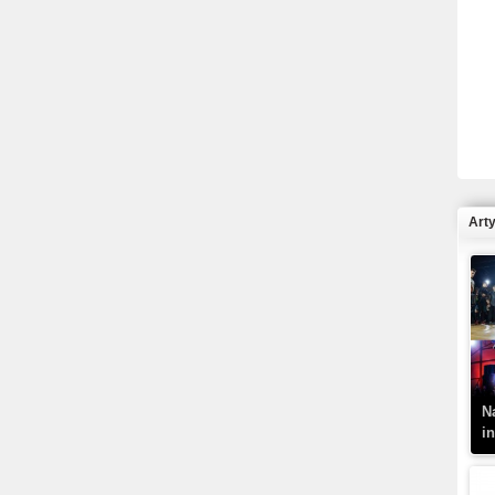
R
N
Art
K
–
N
i