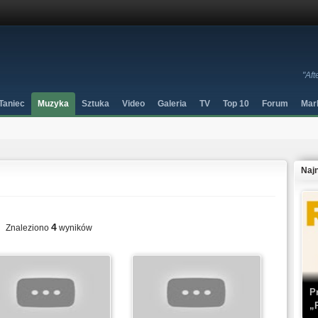
"Aft
Taniec
Muzyka
Sztuka
Video
Galeria
TV
Top 10
Forum
Mar
Naj
4
Znaleziono
wyników
P
„