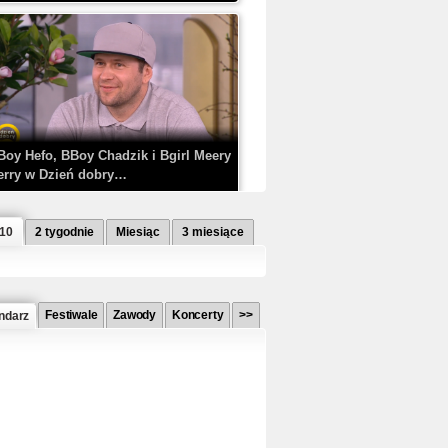
Boy Hefo, BBoy Chadzik i Bgirl Meery
erry w Dzień dobry…
 10
2 tygodnie
Miesiąc
3 miesiące
Festiwale
Zawody
Koncerty
>>
ndarz
etlagz ft. PRO8L3M - Mieć i nie mieć