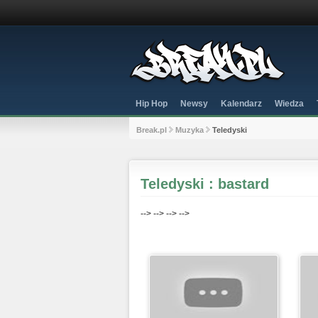
Hip Hop
Newsy
Kalendarz
Wiedza
Break.pl
Muzyka
Teledyski
Teledyski : bastard
-->
-->
-->
-->