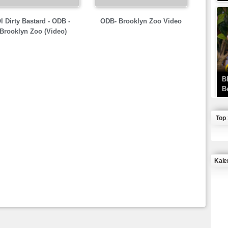
l Dirty Bastard - ODB -
ODB- Brooklyn Zoo Video
Brooklyn Zoo (Video)
B
B
Top
Kale
J