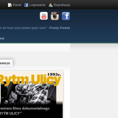
Panel
Logowanie
Rejestracja
er an hour your power goes sour" -
Frosty Freeze
ket
nowsze
remiera filmu dokumentalnego
RYTM ULICY”