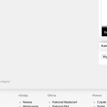
T
D
B
Kat
S
P
B
2
p-Hop'u!
+Dodaj
Oferta
Pomoc
Newsa
Patronat Wydarzeń
Częste 
K
Wydarzenie
Patronat Płyt
Portal