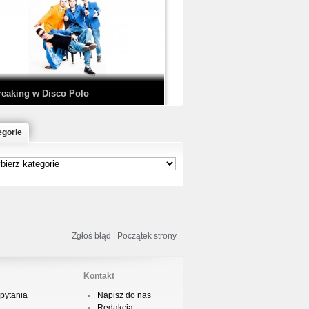
EDE & SIR MICH - KICKDOWN /
ISCO NOIR
reaking w Disco Polo
egorie
łoń & Dope D.O.D. - Makeem Bleed |
rod. Chubeats, Scratch:…
reaking na Olimpiadzie w Paryżu
024 - Najciekawsze komentarze
Zgłoś błąd
|
Początek strony
Kontakt
pytania
Napisz do nas
risBo - Cienie
Redakcja