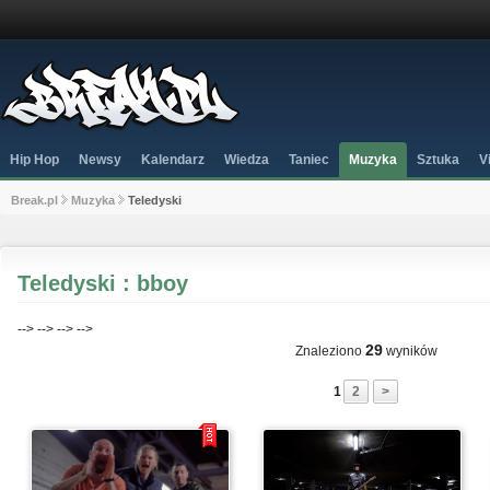
Hip Hop
Newsy
Kalendarz
Wiedza
Taniec
Muzyka
Sztuka
V
Break.pl
Muzyka
Teledyski
Teledyski : bboy
-->
-->
-->
-->
29
Znaleziono
wyników
1
2
>