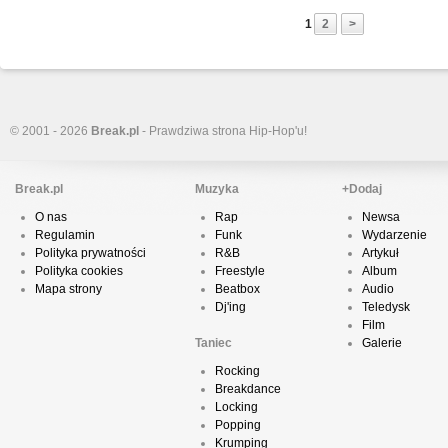
1
2
>
© 2001 - 2026
Break.pl
- Prawdziwa strona Hip-Hop'u!
Break.pl
Muzyka
+Dodaj
O nas
Rap
Newsa
Regulamin
Funk
Wydarzenie
Polityka prywatności
R&B
Artykuł
Polityka cookies
Freestyle
Album
Mapa strony
Beatbox
Audio
Dj'ing
Teledysk
Film
Taniec
Galerie
Rocking
Breakdance
Locking
Popping
Krumping