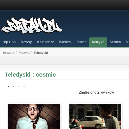
Hip Hop
Newsy
Kalendarz
Wiedza
Taniec
Muzyka
Sztuka
V
Break.pl
Muzyka
Teledyski
Teledyski : cosmic
-->
-->
-->
-->
2
Znaleziono
wyników