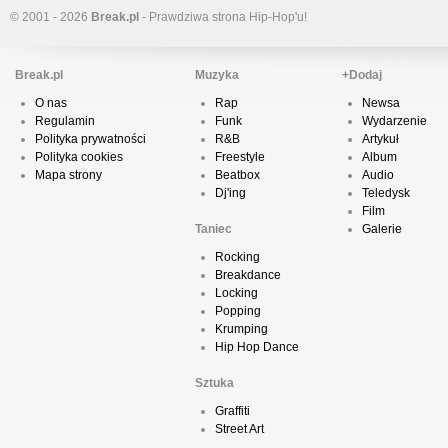
© 2001 - 2026
Break.pl
- Prawdziwa strona Hip-Hop'u!
Break.pl
Muzyka
+Dodaj
O nas
Rap
Newsa
Regulamin
Funk
Wydarzenie
Polityka prywatności
R&B
Artykuł
Polityka cookies
Freestyle
Album
Mapa strony
Beatbox
Audio
Dj'ing
Teledysk
Film
Taniec
Galerie
Rocking
Breakdance
Locking
Popping
Krumping
Hip Hop Dance
Sztuka
Graffiti
Street Art