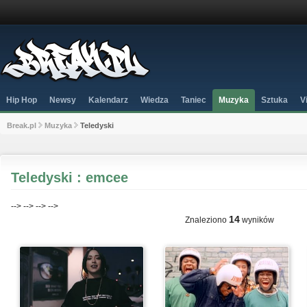
Hip Hop
Newsy
Kalendarz
Wiedza
Taniec
Muzyka
Sztuka
V
Break.pl
Muzyka
Teledyski
Teledyski : emcee
-->
-->
-->
-->
14
Znaleziono
wyników