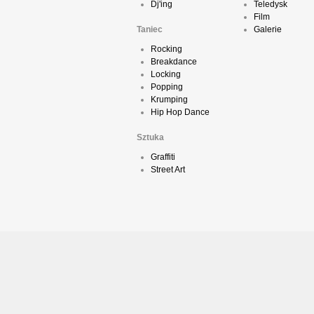
Dj'ing
Teledysk
Film
Taniec
Galerie
Rocking
Breakdance
Locking
Popping
Krumping
Hip Hop Dance
Sztuka
Graffiti
Street Art