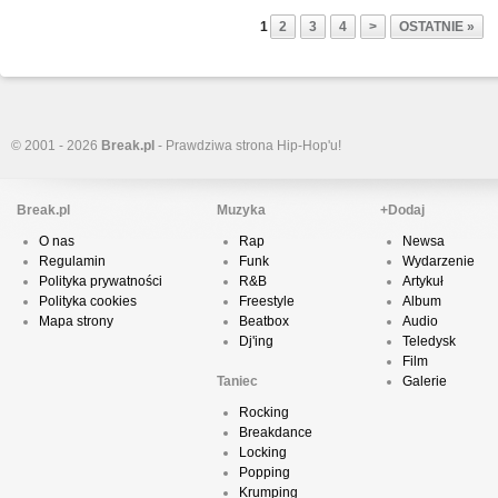
1
2
3
4
>
OSTATNIE »
© 2001 - 2026
Break.pl
- Prawdziwa strona Hip-Hop'u!
Break.pl
Muzyka
+Dodaj
O nas
Rap
Newsa
Regulamin
Funk
Wydarzenie
Polityka prywatności
R&B
Artykuł
Polityka cookies
Freestyle
Album
Mapa strony
Beatbox
Audio
Dj'ing
Teledysk
Film
Taniec
Galerie
Rocking
Breakdance
Locking
Popping
Krumping