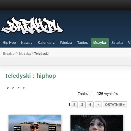
Hip Hop
Newsy
Kalendarz
Wiedza
Taniec
Muzyka
Sztuka
V
Break.pl
Muzyka
Teledyski
Teledyski : hiphop
-->
-->
-->
-->
426
Znaleziono
wyników
1
2
3
4
>
OSTATNIE »