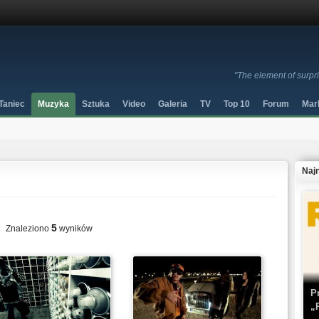
"The element of surpr
Taniec
Muzyka
Sztuka
Video
Galeria
TV
Top 10
Forum
Mar
Naj
5
Znaleziono
wyników
P
„