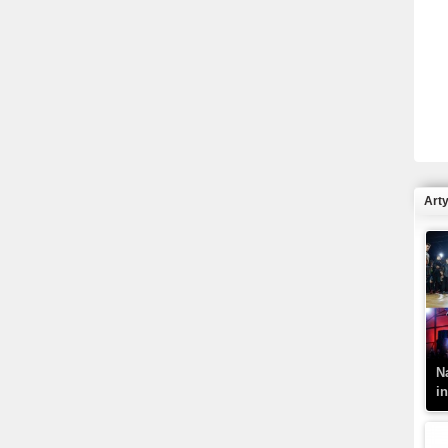
R
N
Art
K
–
N
i