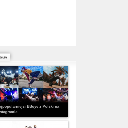
ed Bull Bc One Cypher Poland 2020 w
owym Wydaniu!
ykuły
aczorex w najnowszym klipie: HRYPA
 Kobieta z walizką
ajpopularniejsi BBoye z Polski na
nstagramie