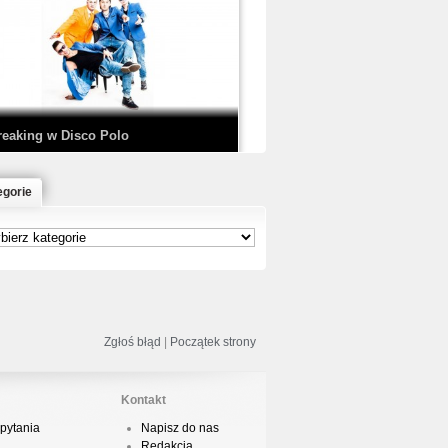
EDE & SIR MICH - KICKDOWN /
ISCO NOIR
reaking w Disco Polo
egorie
łoń & Dope D.O.D. - Makeem Bleed |
rod. Chubeats, Scratch:…
reaking na Olimpiadzie w Paryżu
024 - Najciekawsze komentarze
Zgłoś błąd
|
Początek strony
Kontakt
pytania
Napisz do nas
risBo - Cienie
Redakcja