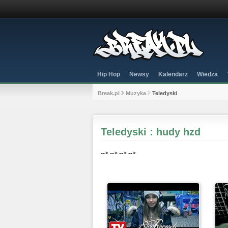
Hip Hop
Newsy
Kalendarz
Wiedza
Break.pl
Muzyka
Teledyski
Teledyski : hudy hzd
-->
-->
-->
-->