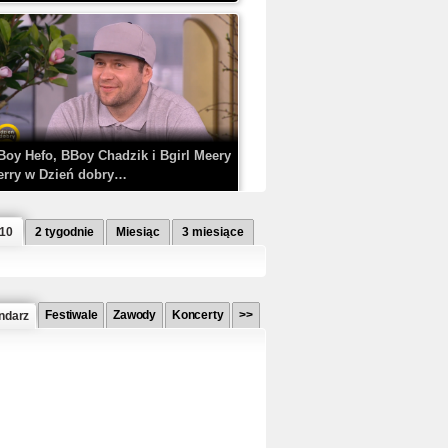
Boy Hefo, BBoy Chadzik i Bgirl Meery
erry w Dzień dobry…
 10
2 tygodnie
Miesiąc
3 miesiące
Festiwale
Zawody
Koncerty
>>
ndarz
etlagz ft. PRO8L3M - Mieć i nie mieć