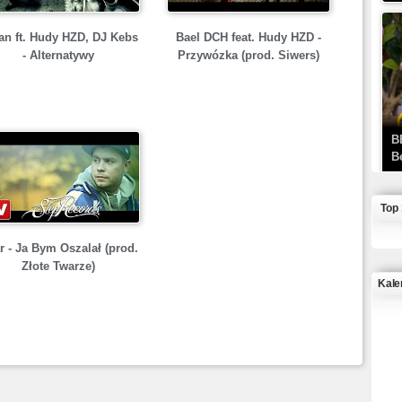
an ft. Hudy HZD, DJ Kebs
Bael DCH feat. Hudy HZD -
- Alternatywy
Przywózka (prod. Siwers)
B
B
Top
r - Ja Bym Oszalał (prod.
Złote Twarze)
Kale
J