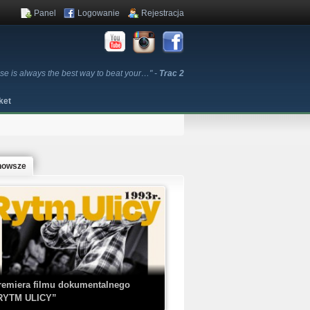
Panel
Logowanie
Rejestracja
ise is always the best way to beat your…" -
Trac 2
ket
nowsze
remiera filmu dokumentalnego
RYTM ULICY”