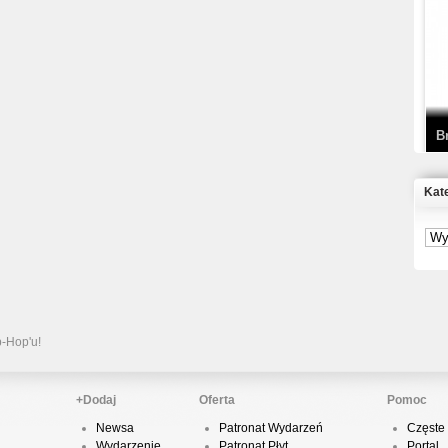
T
D
B
Kat
S
P
B
2
p-Hop'u!
+Dodaj
Oferta
Pomoc
Newsa
Patronat Wydarzeń
Częste 
K
Wydarzenie
Patronat Płyt
Portal