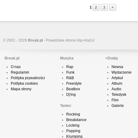
1
2
3
>
© 2001 - 2026
Break.pl
- Prawdziwa strona Hip-Hop'u!
Break.pl
Muzyka
+Dodaj
O nas
Rap
Newsa
Regulamin
Funk
Wydarzenie
Polityka prywatności
R&B
Artykuł
Polityka cookies
Freestyle
Album
Mapa strony
Beatbox
Audio
Dj'ing
Teledysk
Film
Taniec
Galerie
Rocking
Breakdance
Locking
Popping
Krumping