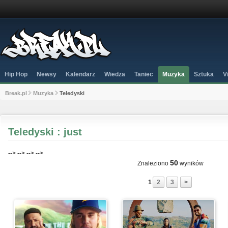
Hip Hop
Newsy
Kalendarz
Wiedza
Taniec
Muzyka
Sztuka
V
Break.pl
Muzyka
Teledyski
Teledyski : just
-->
-->
-->
-->
50
Znaleziono
wyników
1
2
3
>