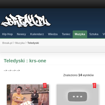
Hip Hop
Newsy
Kalendarz
Wiedza
Taniec
Muzyka
Sztuka
V
Break.pl
Muzyka
Teledyski
Teledyski : krs-one
-->
-->
-->
-->
14
Znaleziono
wyników