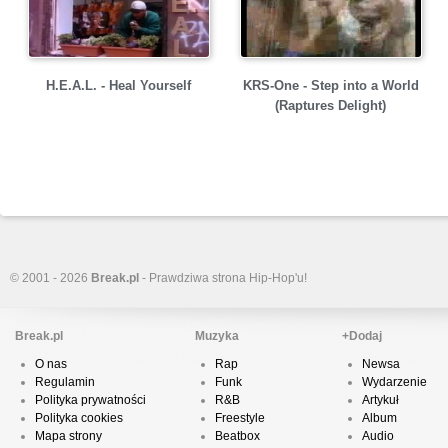
H.E.A.L. - Heal Yourself
KRS-One - Step into a World
(Raptures Delight)
© 2001 - 2026
Break.pl
- Prawdziwa strona Hip-Hop'u!
Break.pl
Muzyka
+Dodaj
O nas
Rap
Newsa
Regulamin
Funk
Wydarzenie
Polityka prywatności
R&B
Artykuł
Polityka cookies
Freestyle
Album
Mapa strony
Beatbox
Audio