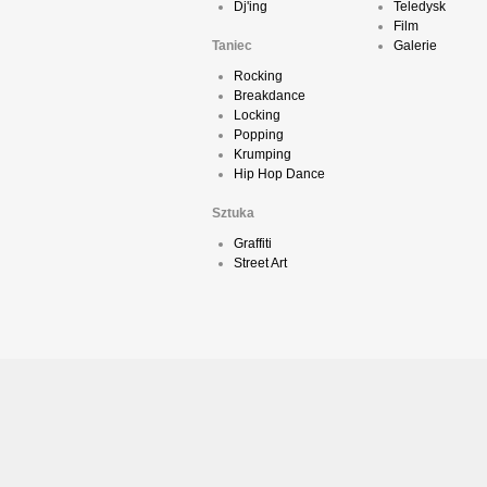
Dj'ing
Teledysk
Film
Taniec
Galerie
Rocking
Breakdance
Locking
Popping
Krumping
Hip Hop Dance
Sztuka
Graffiti
Street Art