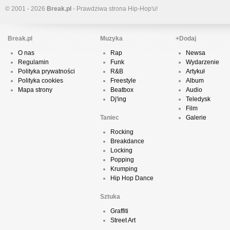
© 2001 - 2026
Break.pl
- Prawdziwa strona Hip-Hop'u!
Break.pl
Muzyka
+Dodaj
O nas
Rap
Newsa
Regulamin
Funk
Wydarzenie
Polityka prywatności
R&B
Artykuł
Polityka cookies
Freestyle
Album
Mapa strony
Beatbox
Audio
Dj'ing
Teledysk
Film
Taniec
Galerie
Rocking
Breakdance
Locking
Popping
Krumping
Hip Hop Dance
Sztuka
Graffiti
Street Art