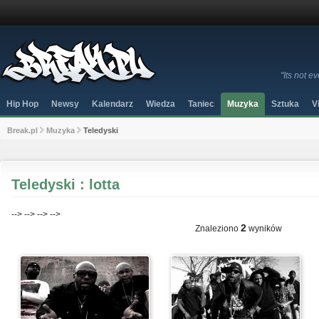
"Its not 
Hip Hop
Newsy
Kalendarz
Wiedza
Taniec
Muzyka
Sztuka
V
Break.pl
Muzyka
Teledyski
Teledyski : lotta
-->
-->
-->
-->
2
Znaleziono
wyników