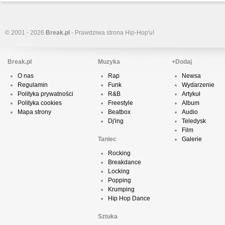
© 2001 - 2026
Break.pl
- Prawdziwa strona Hip-Hop'u!
Break.pl
Muzyka
+Dodaj
O nas
Rap
Newsa
Regulamin
Funk
Wydarzenie
Polityka prywatności
R&B
Artykuł
Polityka cookies
Freestyle
Album
Mapa strony
Beatbox
Audio
Dj'ing
Teledysk
Film
Taniec
Galerie
Rocking
Breakdance
Locking
Popping
Krumping
Hip Hop Dance
Sztuka