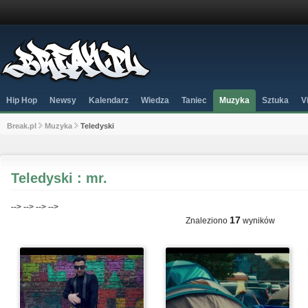
Hip Hop
Newsy
Kalendarz
Wiedza
Taniec
Muzyka
Sztuka
V
Break.pl
Muzyka
Teledyski
Teledyski : mr.
-->
-->
-->
-->
17
Znaleziono
wyników