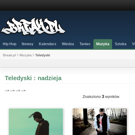
Hip Hop
Newsy
Kalendarz
Wiedza
Taniec
Muzyka
Sztuka
V
Break.pl
Muzyka
Teledyski
Teledyski : nadzieja
-->
-->
-->
-->
3
Znaleziono
wyników