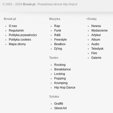
© 2001 - 2026
Break.pl
- Prawdziwa strona Hip-Hop'u!
Break.pl
Muzyka
+Dodaj
O nas
Rap
Newsa
Regulamin
Funk
Wydarzenie
Polityka prywatności
R&B
Artykuł
Polityka cookies
Freestyle
Album
Mapa strony
Beatbox
Audio
Dj'ing
Teledysk
Film
Taniec
Galerie
Rocking
Breakdance
Locking
Popping
Krumping
Hip Hop Dance
Sztuka
Graffiti
Street Art