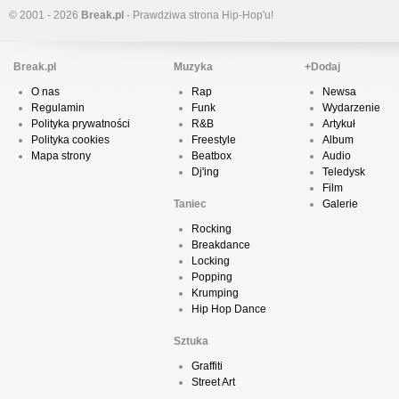
© 2001 - 2026
Break.pl
- Prawdziwa strona Hip-Hop'u!
Break.pl
Muzyka
+Dodaj
O nas
Rap
Newsa
Regulamin
Funk
Wydarzenie
Polityka prywatności
R&B
Artykuł
Polityka cookies
Freestyle
Album
Mapa strony
Beatbox
Audio
Dj'ing
Teledysk
Film
Taniec
Galerie
Rocking
Breakdance
Locking
Popping
Krumping
Hip Hop Dance
Sztuka
Graffiti
Street Art