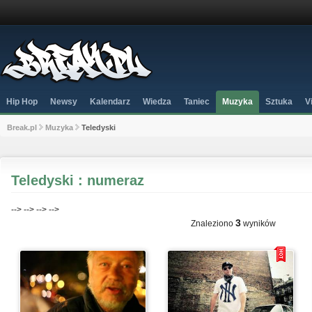
Hip Hop
Newsy
Kalendarz
Wiedza
Taniec
Muzyka
Sztuka
V
Break.pl
Muzyka
Teledyski
Teledyski : numeraz
-->
-->
-->
-->
3
Znaleziono
wyników