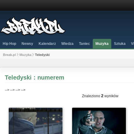
Hip Hop
Newsy
Kalendarz
Wiedza
Taniec
Muzyka
Sztuka
V
Break.pl
Muzyka
Teledyski
Teledyski : numerem
-->
-->
-->
-->
2
Znaleziono
wyników