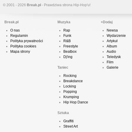
© 2001 - 2026
Break.pl
- Prawdziwa strona Hip-Hop'u!
Break.pl
Muzyka
+Dodaj
O nas
Rap
Newsa
Regulamin
Funk
Wydarzenie
Polityka prywatności
R&B
Artykuł
Polityka cookies
Freestyle
Album
Mapa strony
Beatbox
Audio
Dj'ing
Teledysk
Film
Taniec
Galerie
Rocking
Breakdance
Locking
Popping
Krumping
Hip Hop Dance
Sztuka
Graffiti
Street Art