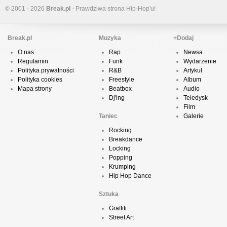
© 2001 - 2026
Break.pl
- Prawdziwa strona Hip-Hop'u!
Break.pl
Muzyka
+Dodaj
O nas
Rap
Newsa
Regulamin
Funk
Wydarzenie
Polityka prywatności
R&B
Artykuł
Polityka cookies
Freestyle
Album
Mapa strony
Beatbox
Audio
Dj'ing
Teledysk
Film
Taniec
Galerie
Rocking
Breakdance
Locking
Popping
Krumping
Hip Hop Dance
Sztuka
Graffiti
Street Art