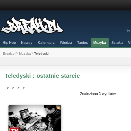
"In
Hip Hop
Newsy
Kalendarz
Wiedza
Taniec
Muzyka
Sztuka
V
Break.pl
Muzyka
Teledyski
Teledyski : ostatnie starcie
-->
-->
-->
-->
1
Znaleziono
wyników