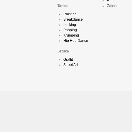
Film
Taniec
Galerie
Rocking
Breakdance
Locking
Popping
Krumping
Hip Hop Dance
Sztuka
Graffiti
Street Art