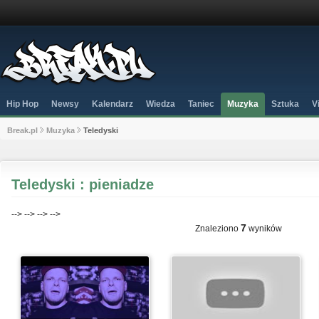
Hip Hop
Newsy
Kalendarz
Wiedza
Taniec
Muzyka
Sztuka
V
Break.pl
Muzyka
Teledyski
Teledyski : pieniadze
-->
-->
-->
-->
7
Znaleziono
wyników