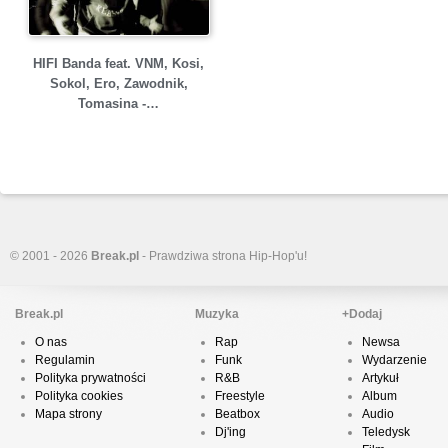
HIFI Banda feat. VNM, Kosi,
Sokol, Ero, Zawodnik,
Tomasina -…
© 2001 - 2026
Break.pl
- Prawdziwa strona Hip-Hop'u!
Break.pl
Muzyka
+Dodaj
O nas
Rap
Newsa
Regulamin
Funk
Wydarzenie
Polityka prywatności
R&B
Artykuł
Polityka cookies
Freestyle
Album
Mapa strony
Beatbox
Audio
Dj'ing
Teledysk