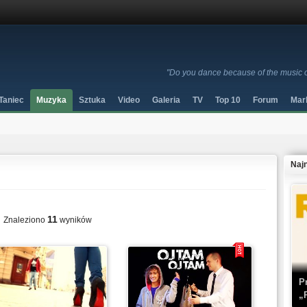
"Do you dance because of the music 
Taniec
Muzyka
Sztuka
Video
Galeria
TV
Top 10
Forum
Mar
Naj
11
Znaleziono
wyników
P
„