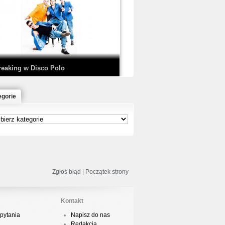
EDE & SIR MICH - KICKDOWN /
ISCO NOIR
reaking w Disco Polo
egorie
łoń & Dope D.O.D. - Makeem Bleed |
rod. Chubeats, Scratch:…
reaking na Olimpiadzie w Paryżu
024 - Najciekawsze komentarze
Zgłoś błąd
|
Początek strony
Kontakt
pytania
Napisz do nas
risBo - Cienie
Redakcja