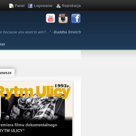
Panel
Logowanie
Rejestracja
or because you want to win?…" -
Buddha Stretch
ket
nowsze
remiera filmu dokumentalnego
RYTM ULICY”