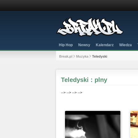
Hip Hop
Newsy
Kalendarz
Wiedza
Break.pl
Muzyka
Teledyski
Teledyski : plny
-->
-->
-->
-->