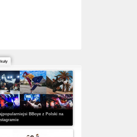
ed Bull Bc One Cypher Poland 2020 w
owym Wydaniu!
ykuły
aczorex w najnowszym klipie: HRYPA
 Kobieta z walizką
ajpopularniejsi BBoye z Polski na
nstagramie