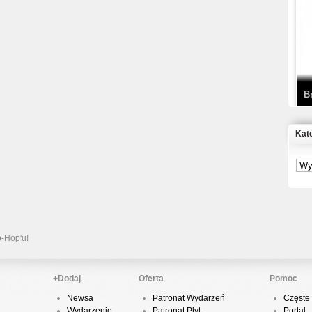
T
D
B
Kat
S
P
B
2
p-Hop'u!
+Dodaj
Oferta
Pomoc
Newsa
Patronat Wydarzeń
Częste 
K
Wydarzenie
Patronat Płyt
Portal