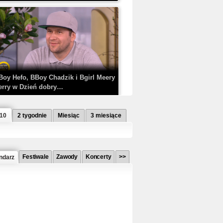
Boy Hefo, BBoy Chadzik i Bgirl Meery
erry w Dzień dobry…
 10
2 tygodnie
Miesiąc
3 miesiące
Festiwale
Zawody
Koncerty
>>
ndarz
etlagz ft. PRO8L3M - Mieć i nie mieć