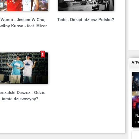
Wunio - Jestem W Chuj
Tede - Dokąd idziesz Polsko?
wilny Kurwa - feat. Mizer
R
N
Art
K
rszafski Deszcz - Gdzie
–
tamte dziewczyny?
N
i