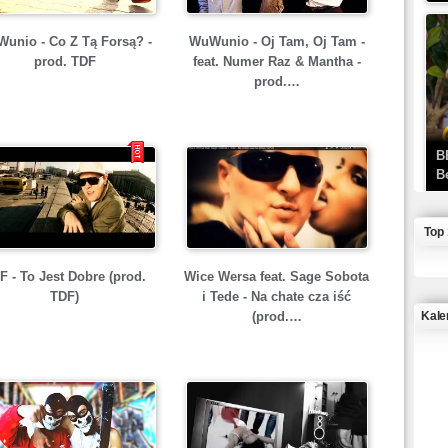
unio - Co Z Tą Forsą? -
WuWunio - Oj Tam, Oj Tam -
prod. TDF
feat. Numer Raz & Mantha -
prod.…
B
B
Top
F - To Jest Dobre (prod.
Wice Wersa feat. Sage Sobota
TDF)
i Tede - Na chate cza iść
Kale
(prod.…
J