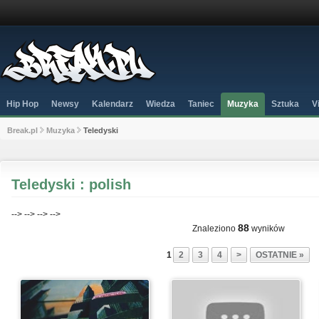
Hip Hop
Newsy
Kalendarz
Wiedza
Taniec
Muzyka
Sztuka
V
Break.pl
Muzyka
Teledyski
Teledyski : polish
-->
-->
-->
-->
88
Znaleziono
wyników
1
2
3
4
>
OSTATNIE »