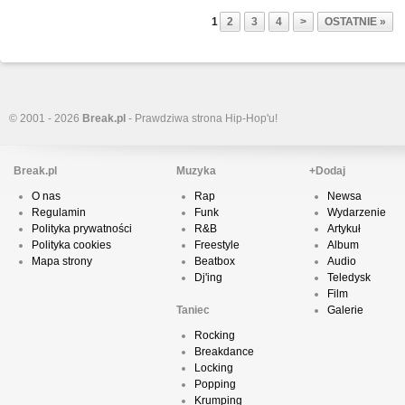
1
2
3
4
>
OSTATNIE »
© 2001 - 2026
Break.pl
- Prawdziwa strona Hip-Hop'u!
Break.pl
Muzyka
+Dodaj
O nas
Rap
Newsa
Regulamin
Funk
Wydarzenie
Polityka prywatności
R&B
Artykuł
Polityka cookies
Freestyle
Album
Mapa strony
Beatbox
Audio
Dj'ing
Teledysk
Film
Taniec
Galerie
Rocking
Breakdance
Locking
Popping
Krumping