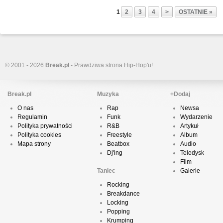
1
2
3
4
>
OSTATNIE »
© 2001 - 2026
Break.pl
- Prawdziwa strona Hip-Hop'u!
Break.pl
Muzyka
+Dodaj
O nas
Rap
Newsa
Regulamin
Funk
Wydarzenie
Polityka prywatności
R&B
Artykuł
Polityka cookies
Freestyle
Album
Mapa strony
Beatbox
Audio
Dj'ing
Teledysk
Film
Taniec
Galerie
Rocking
Breakdance
Locking
Popping
Krumping