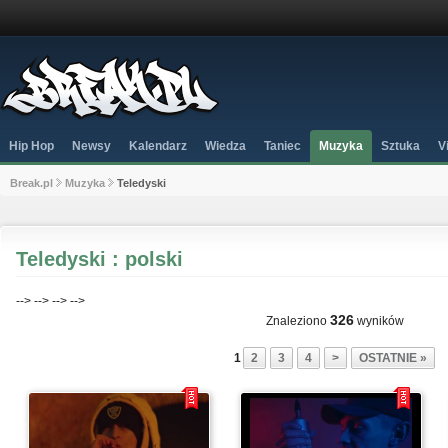
Hip Hop
Newsy
Kalendarz
Wiedza
Taniec
Muzyka
Sztuka
V
Break.pl
Muzyka
Teledyski
Teledyski : polski
-->
-->
-->
-->
326
Znaleziono
wyników
1
2
3
4
>
OSTATNIE »