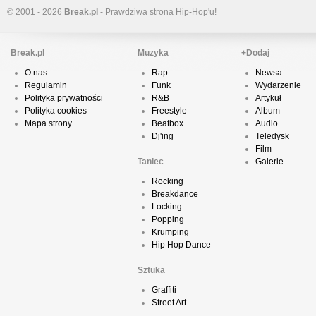
© 2001 - 2026
Break.pl
- Prawdziwa strona Hip-Hop'u!
Break.pl
Muzyka
+Dodaj
O nas
Rap
Newsa
Regulamin
Funk
Wydarzenie
Polityka prywatności
R&B
Artykuł
Polityka cookies
Freestyle
Album
Mapa strony
Beatbox
Audio
Dj'ing
Teledysk
Film
Taniec
Galerie
Rocking
Breakdance
Locking
Popping
Krumping
Hip Hop Dance
Sztuka
Graffiti
Street Art