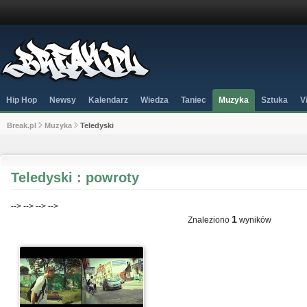
Hip Hop
Newsy
Kalendarz
Wiedza
Taniec
Muzyka
Sztuka
V
Break.pl
Muzyka
Teledyski
Teledyski : powroty
-->
-->
-->
-->
1
Znaleziono
wyników