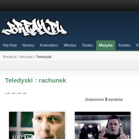
Hip Hop
Newsy
Kalendarz
Wiedza
Taniec
Muzyka
Sztuka
V
Break.pl
Muzyka
Teledyski
Teledyski : rachunek
-->
-->
-->
-->
3
Znaleziono
wyników