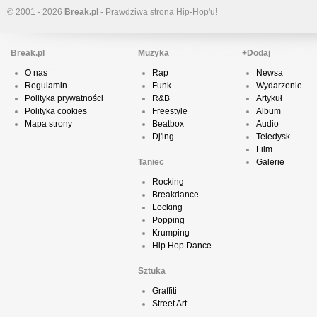
© 2001 - 2026
Break.pl
- Prawdziwa strona Hip-Hop'u!
Break.pl
Muzyka
+Dodaj
O nas
Rap
Newsa
Regulamin
Funk
Wydarzenie
Polityka prywatności
R&B
Artykuł
Polityka cookies
Freestyle
Album
Mapa strony
Beatbox
Audio
Dj'ing
Teledysk
Film
Taniec
Galerie
Rocking
Breakdance
Locking
Popping
Krumping
Hip Hop Dance
Sztuka
Graffiti
Street Art