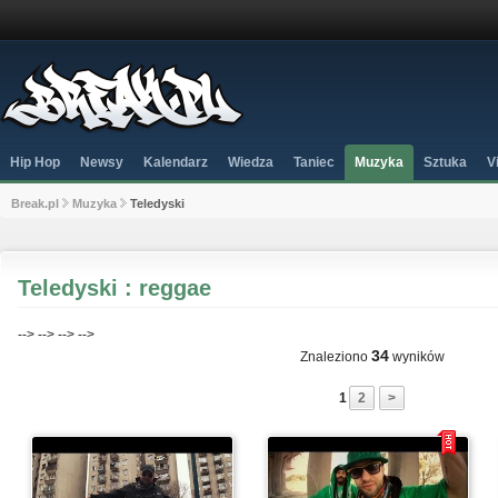
Hip Hop
Newsy
Kalendarz
Wiedza
Taniec
Muzyka
Sztuka
V
Break.pl
Muzyka
Teledyski
Teledyski : reggae
-->
-->
-->
-->
34
Znaleziono
wyników
1
2
>