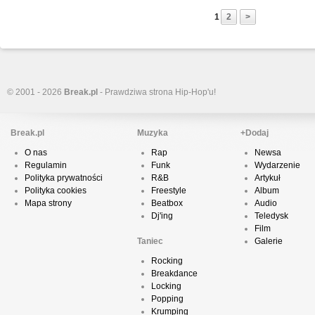
1
2
>
© 2001 - 2026
Break.pl
- Prawdziwa strona Hip-Hop'u!
Break.pl
Muzyka
+Dodaj
O nas
Rap
Newsa
Regulamin
Funk
Wydarzenie
Polityka prywatności
R&B
Artykuł
Polityka cookies
Freestyle
Album
Mapa strony
Beatbox
Audio
Dj'ing
Teledysk
Film
Taniec
Galerie
Rocking
Breakdance
Locking
Popping
Krumping