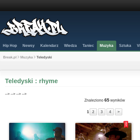
Hip Hop
Newsy
Kalendarz
Wiedza
Taniec
Muzyka
Sztuka
V
Break.pl
Muzyka
Teledyski
Teledyski : rhyme
-->
-->
-->
-->
65
Znaleziono
wyników
1
2
3
4
>