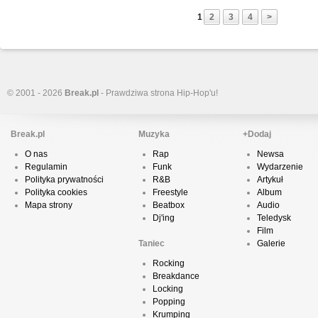
1
2
3
4
>
© 2001 - 2026
Break.pl
- Prawdziwa strona Hip-Hop'u!
Break.pl
Muzyka
+Dodaj
O nas
Rap
Newsa
Regulamin
Funk
Wydarzenie
Polityka prywatności
R&B
Artykuł
Polityka cookies
Freestyle
Album
Mapa strony
Beatbox
Audio
Dj'ing
Teledysk
Film
Taniec
Galerie
Rocking
Breakdance
Locking
Popping
Krumping