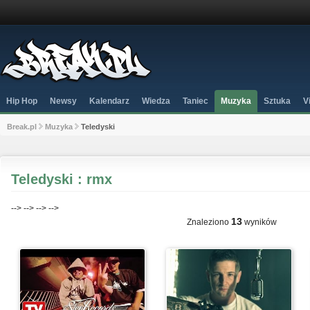
Hip Hop
Newsy
Kalendarz
Wiedza
Taniec
Muzyka
Sztuka
V
Break.pl
Muzyka
Teledyski
Teledyski : rmx
-->
-->
-->
-->
13
Znaleziono
wyników