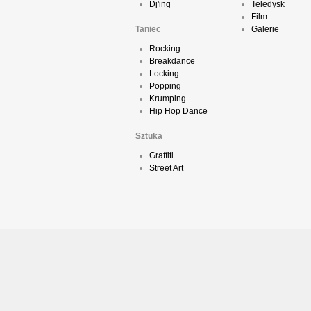
Dj'ing
Teledysk
Film
Taniec
Galerie
Rocking
Breakdance
Locking
Popping
Krumping
Hip Hop Dance
Sztuka
Graffiti
Street Art