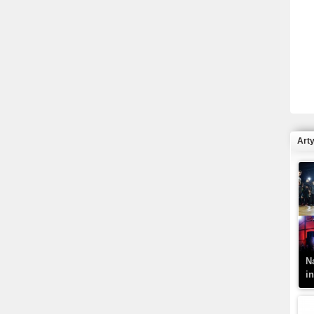
R
N
Art
K
–
N
i