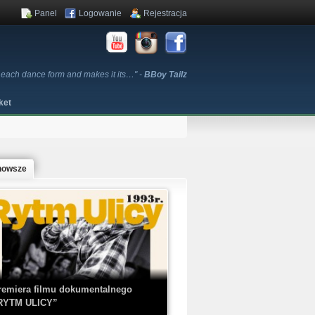
Panel
Logowanie
Rejestracja
 each dance form and makes it its…" -
BBoy Tailz
ket
nowsze
remiera filmu dokumentalnego
RYTM ULICY”