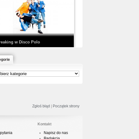
EDE & SIR MICH - KICKDOWN /
ISCO NOIR
reaking w Disco Polo
egorie
łoń & Dope D.O.D. - Makeem Bleed |
rod. Chubeats, Scratch:…
reaking na Olimpiadzie w Paryżu
024 - Najciekawsze komentarze
Zgłoś błąd
|
Początek strony
Kontakt
pytania
Napisz do nas
risBo - Cienie
Redakcja