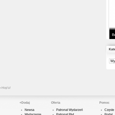
T
D
B
Kat
S
P
B
2
p-Hop'u!
+Dodaj
Oferta
Pomoc
Newsa
Patronat Wydarzeń
Częste 
K
Wydarzenie
Patronat Płyt
Portal