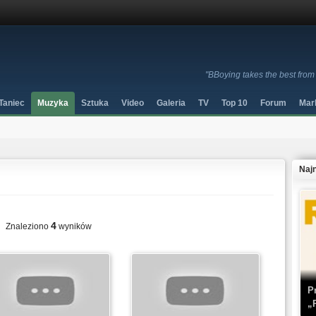
"BBoying takes the best from
Taniec
Muzyka
Sztuka
Video
Galeria
TV
Top 10
Forum
Mar
Naj
4
Znaleziono
wyników
P
„