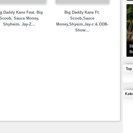
g Daddy Kane Feat. Big
Big Daddy Kane Ft.
Scoob, Sauce Money,
Scoob,Sauce
Shyheim, Jay-Z…
Money,Shyeim,Jay-z & ODB-
Show…
B
B
Top
Kale
J