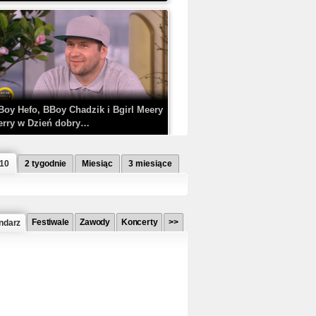
Boy Hefo, BBoy Chadzik i Bgirl Meery
erry w Dzień dobry…
 10
2 tygodnie
Miesiąc
3 miesiące
Festiwale
Zawody
Koncerty
>>
ndarz
etlagz ft. PRO8L3M - Mieć i nie mieć