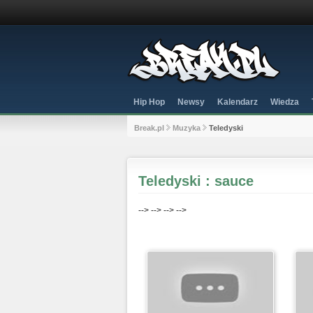
Hip Hop
Newsy
Kalendarz
Wiedza
Break.pl
Muzyka
Teledyski
Teledyski : sauce
-->
-->
-->
-->