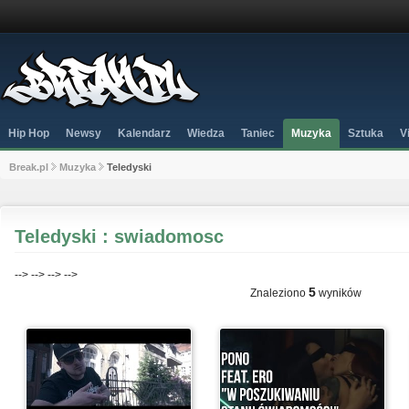
Hip Hop
Newsy
Kalendarz
Wiedza
Taniec
Muzyka
Sztuka
V
Break.pl
Muzyka
Teledyski
Teledyski : swiadomosc
-->
-->
-->
-->
5
Znaleziono
wyników