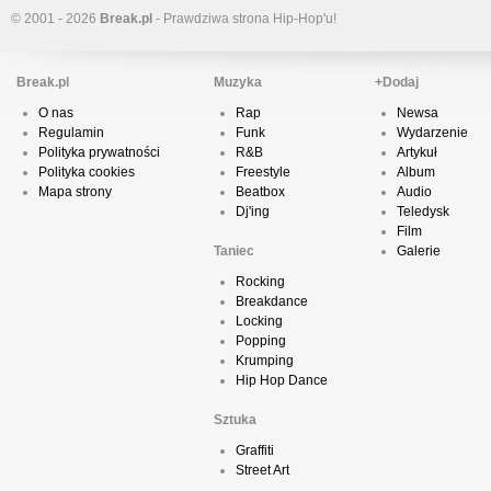
© 2001 - 2026
Break.pl
- Prawdziwa strona Hip-Hop'u!
Break.pl
Muzyka
+Dodaj
O nas
Rap
Newsa
Regulamin
Funk
Wydarzenie
Polityka prywatności
R&B
Artykuł
Polityka cookies
Freestyle
Album
Mapa strony
Beatbox
Audio
Dj'ing
Teledysk
Film
Taniec
Galerie
Rocking
Breakdance
Locking
Popping
Krumping
Hip Hop Dance
Sztuka
Graffiti
Street Art