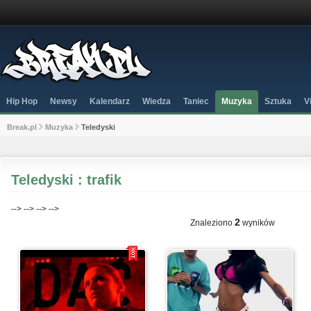
Hip Hop
Newsy
Kalendarz
Wiedza
Taniec
Muzyka
Sztuka
V
Break.pl
Muzyka
Teledyski
Teledyski : trafik
-->
-->
-->
-->
2
Znaleziono
wyników