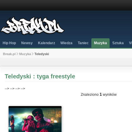
Hip Hop
Newsy
Kalendarz
Wiedza
Taniec
Muzyka
Sztuka
V
Break.pl
Muzyka
Teledyski
Teledyski : tyga freestyle
-->
-->
-->
-->
1
Znaleziono
wyników