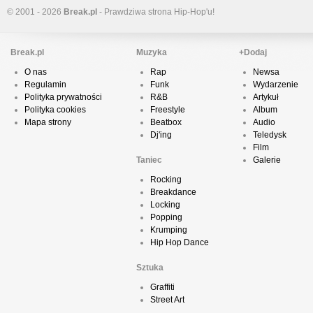
© 2001 - 2026
Break.pl
- Prawdziwa strona Hip-Hop'u!
Break.pl
Muzyka
+Dodaj
O nas
Rap
Newsa
Regulamin
Funk
Wydarzenie
Polityka prywatności
R&B
Artykuł
Polityka cookies
Freestyle
Album
Mapa strony
Beatbox
Audio
Dj'ing
Teledysk
Film
Taniec
Galerie
Rocking
Breakdance
Locking
Popping
Krumping
Hip Hop Dance
Sztuka
Graffiti
Street Art