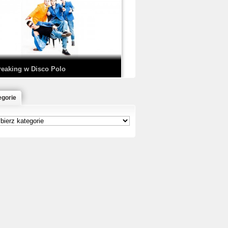
EDE & SIR MICH - KICKDOWN /
ISCO NOIR
reaking w Disco Polo
egorie
łoń & Dope D.O.D. - Makeem Bleed |
rod. Chubeats, Scratch:…
reaking na Olimpiadzie w Paryżu
024 - Najciekawsze komentarze
risBo - Cienie