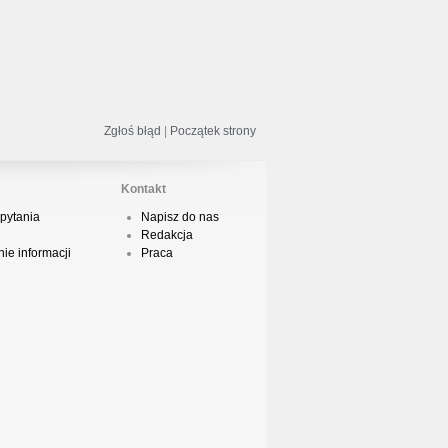
odsumowanie roku 2018 - Street
ance!
Zgłoś błąd
|
Początek strony
acper HTA - Ambicja prod. Druid
Kontakt
pytania
Napisz do nas
Redakcja
odsumowanie roku 2018 w Polskim
ie informacji
Praca
Boyingu
dsłuch taśmy Camey - Rytm Ulicy 99
op 10 podsumowanie 2018 roku w