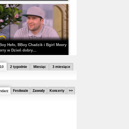
Boy Hefo, BBoy Chadzik i Bgirl Meery
erry w Dzień dobry…
 10
2 tygodnie
Miesiąc
3 miesiące
Festiwale
Zawody
Koncerty
>>
ndarz
etlagz ft. PRO8L3M - Mieć i nie mieć