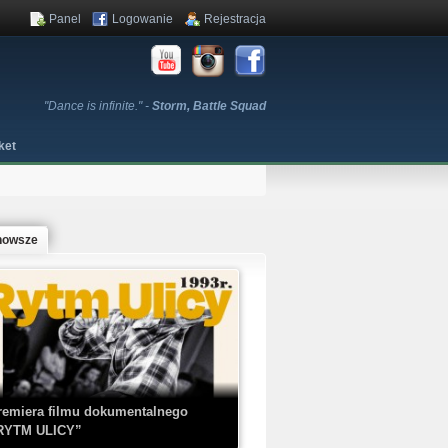
Panel
Logowanie
Rejestracja
"Dance is infinite." -
Storm, Battle Squad
ket
nowsze
remiera filmu dokumentalnego
RYTM ULICY”