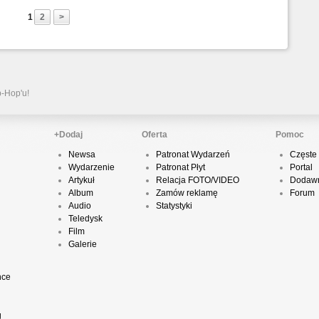
1
2
>
P
D
p-Hop'u!
K
+Dodaj
Oferta
Pomoc
Newsa
Patronat Wydarzeń
Częste 
Wydarzenie
Patronat Płyt
Portal
P
Artykuł
Relacja FOTO/VIDEO
Dodawn
B
Album
Zamów reklamę
Forum
Audio
Statystyki
Teledysk
Film
Galerie
O
nce
T
g