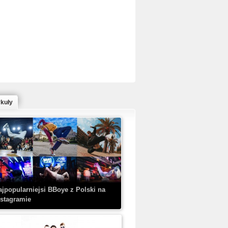
ed Bull Bc One Cypher Poland 2020 w
owym Wydaniu!
ykuły
aczorex w najnowszym klipie: HRYPA
 Kobieta z walizką
ajpopularniejsi BBoye z Polski na
nstagramie