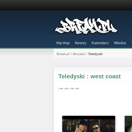
Hip Hop
Newsy
Kalendarz
Wiedza
Break.pl
Muzyka
Teledyski
Teledyski : west coast
-->
-->
-->
-->