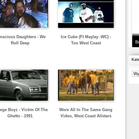
T
D
nscious Daughters - We
Ice Cube (Ft Maylay -WC) -
B
Roll Deep
Too West Coast
Kat
S
P
B
2
lege Boyz - Victim Of The
Were All In The Same Gang
Ghetto - 1991
Video, West Coast Allstars
K