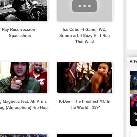
R
Rey Resurreccion -
Ice Cube Ft Game, WC,
N
Spaceships
Snoop & Lil Eazy E - I Rep
That West
Art
K
–
g Magnetic feat. Ali Armz
K-Dee - The Freshest MC In
lug (Atmosphere) Hip-Hop
The World - 1994
N
i