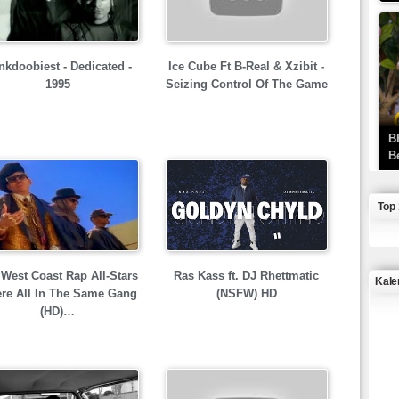
nkdoobiest - Dedicated -
Ice Cube Ft B-Real & Xzibit -
1995
Seizing Control Of The Game
B
B
Top
West Coast Rap All-Stars
Ras Kass ft. DJ Rhettmatic
Kale
ere All In The Same Gang
(NSFW) HD
(HD)…
J