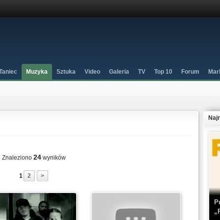
Taniec
Muzyka
Sztuka
Video
Galeria
TV
Top 10
Forum
Mar
Naj
24
Znaleziono
wyników
1
2
>
P
„