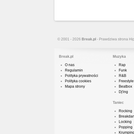
© 2001 - 2026
Break.pl
- Prawdziwa strona Hi
Break.pl
Muzyka
O nas
Rap
Regulamin
Funk
Polityka prywatności
R&B
Polityka cookies
Freestyle
Mapa strony
Beatbox
Dj'ing
Taniec
Rocking
Breakda
Locking
Popping
Krumpin