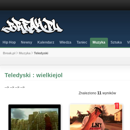
Hip Hop
Newsy
Kalendarz
Wiedza
Taniec
Muzyka
Sztuka
V
Break.pl
Muzyka
Teledyski
Teledyski : wielkiejol
-->
-->
-->
-->
11
Znaleziono
wyników