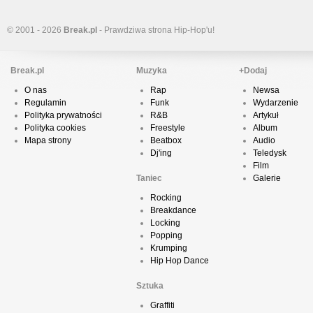
© 2001 - 2026
Break.pl
- Prawdziwa strona Hip-Hop'u!
Break.pl
Muzyka
+Dodaj
O nas
Rap
Newsa
Regulamin
Funk
Wydarzenie
Polityka prywatności
R&B
Artykuł
Polityka cookies
Freestyle
Album
Mapa strony
Beatbox
Audio
Dj'ing
Teledysk
Film
Taniec
Galerie
Rocking
Breakdance
Locking
Popping
Krumping
Hip Hop Dance
Sztuka
Graffiti