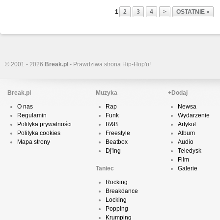
1
2
3
4
>
OSTATNIE »
© 2001 - 2026
Break.pl
- Prawdziwa strona Hip-Hop'u!
Break.pl
Muzyka
+Dodaj
O nas
Rap
Newsa
Regulamin
Funk
Wydarzenie
Polityka prywatności
R&B
Artykuł
Polityka cookies
Freestyle
Album
Mapa strony
Beatbox
Audio
Dj'ing
Teledysk
Film
Taniec
Galerie
Rocking
Breakdance
Locking
Popping
Krumping