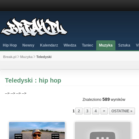
Hip Hop
Newsy
Kalendarz
Wiedza
Taniec
Muzyka
Sztuka
V
Break.pl
Muzyka
Teledyski
Teledyski : hip hop
-->
-->
-->
-->
589
Znaleziono
wyników
1
2
3
4
>
OSTATNIE »