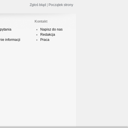
Zgłoś błąd
|
Początek strony
Kontakt
ed Bull Bc One Cypher Poland 2020 w
pytania
Napisz do nas
owym Wydaniu!
Redakcja
ie informacji
Praca
aczorex w najnowszym klipie: HRYPA
 Kobieta z walizką