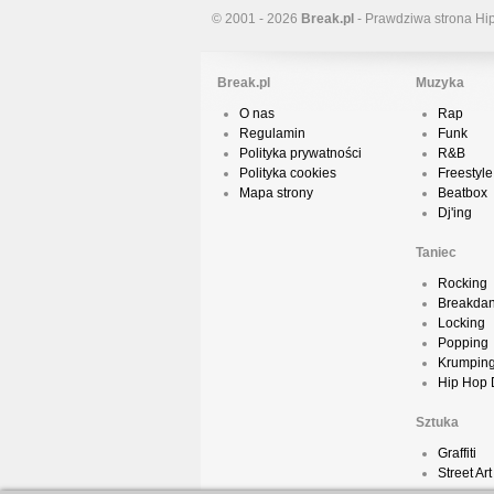
© 2001 - 2026
Break.pl
- Prawdziwa strona Hi
Break.pl
Muzyka
O nas
Rap
Regulamin
Funk
Polityka prywatności
R&B
Polityka cookies
Freestyle
Mapa strony
Beatbox
Dj'ing
Taniec
Rocking
Breakda
Locking
Popping
Krumpin
Hip Hop
Sztuka
Graffiti
Street Art