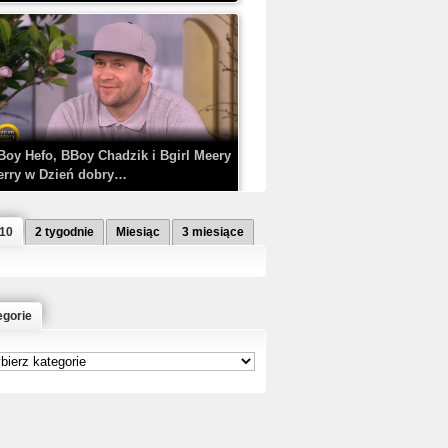
Boy Hefo, BBoy Chadzik i Bgirl Meery
erry w Dzień dobry…
 10
2 tygodnie
Miesiąc
3 miesiące
egorie
etlagz ft. PRO8L3M - Mieć i nie mieć