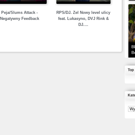
RPS/DJ. Zel Nowy level ulicy
Peja/Slums Attack -
feat. Lukasyno, DVJ Rink &
Negatywny Feedback
DJ.…
B
B
Top
Kat
J