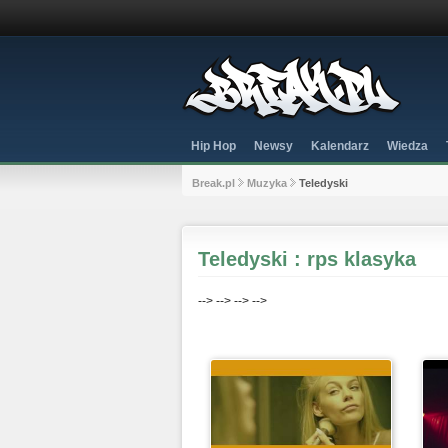
Hip Hop
Newsy
Kalendarz
Wiedza
Break.pl
Muzyka
Teledyski
Teledyski : rps klasyka
-->
-->
-->
-->