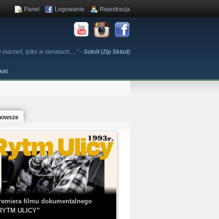
Panel
Logowanie
Rejestracja
h marzeń, tylko w serialach,…" -
Sokół (Zip Skład)
ket
nowsze
remiera filmu dokumentalnego
RYTM ULICY”