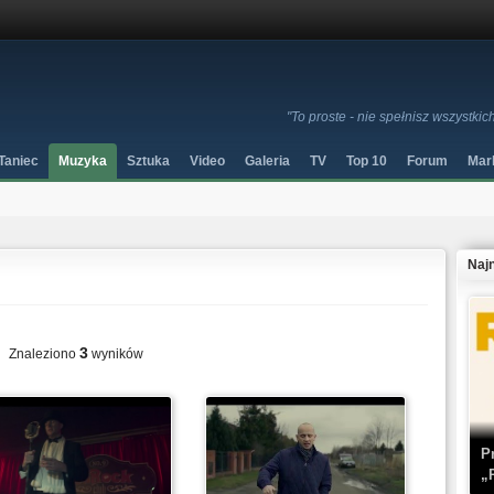
"To proste - nie spełnisz wszystkic
Taniec
Muzyka
Sztuka
Video
Galeria
TV
Top 10
Forum
Mar
Naj
3
Znaleziono
wyników
P
„