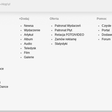
p-Hop'u!
+Dodaj
Oferta
Pomoc
R
Newsa
Patronat Wydarzeń
Częste 
N
Wydarzenie
Patronat Płyt
Portal
Artykuł
Relacja FOTO/VIDEO
Dodawn
Album
Zamów reklamę
Forum
Audio
Statystyki
Teledysk
Film
Galerie
nce
K
–
g
 Dance