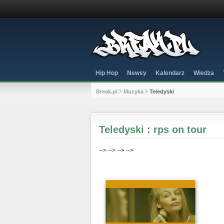
Hip Hop
Newsy
Kalendarz
Wiedza
Break.pl
Muzyka
Teledyski
Teledyski : rps on tour
-->
-->
-->
-->