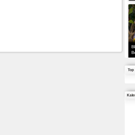
B
B
Top
Kale
J