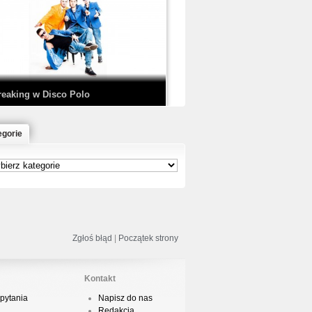
EDE & SIR MICH - KICKDOWN /
ISCO NOIR
reaking w Disco Polo
egorie
łoń & Dope D.O.D. - Makeem Bleed |
rod. Chubeats, Scratch:…
reaking na Olimpiadzie w Paryżu
024 - Najciekawsze komentarze
Zgłoś błąd
|
Początek strony
Kontakt
pytania
Napisz do nas
risBo - Cienie
Redakcja