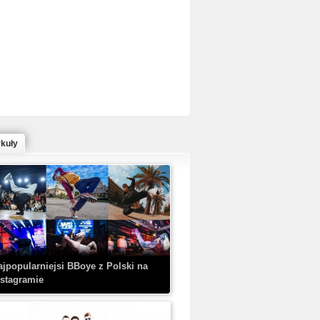
ed Bull Bc One Cypher Poland 2020 w
owym Wydaniu!
ykuły
aczorex w najnowszym klipie: HRYPA
 Kobieta z walizką
ajpopularniejsi BBoye z Polski na
nstagramie