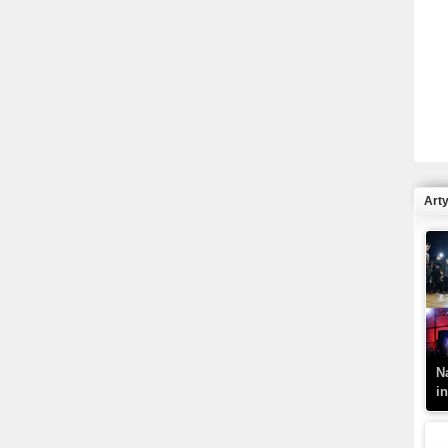
R
N
Art
K
–
N
i