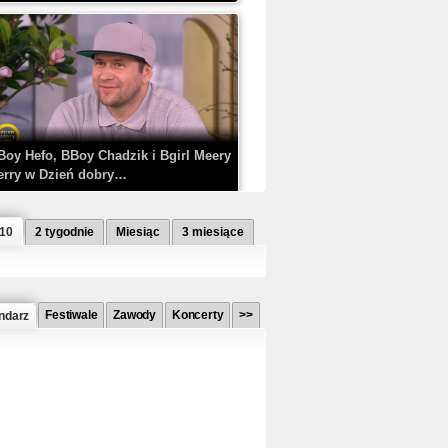
Boy Hefo, BBoy Chadzik i Bgirl Meery
erry w Dzień dobry…
 10
2 tygodnie
Miesiąc
3 miesiące
Festiwale
Zawody
Koncerty
>>
ndarz
etlagz ft. PRO8L3M - Mieć i nie mieć