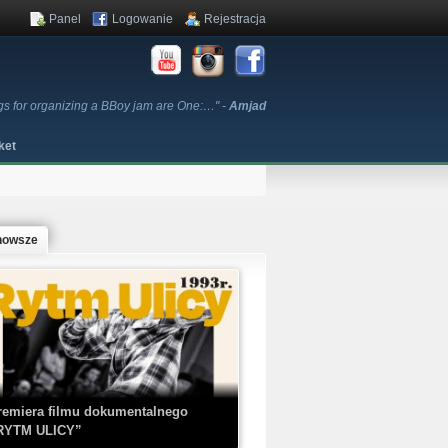
Panel
Logowanie
Rejestracja
ngs for organizing a BBoy jam are One:…" -
Amjad
ket
nowsze
remiera filmu dokumentalnego
RYTM ULICY”