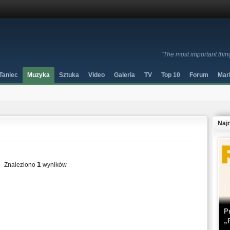
"The most important thi
Taniec
Muzyka
Sztuka
Video
Galeria
TV
Top 10
Forum
Mar
Naj
1
Znaleziono
wyników
P
„