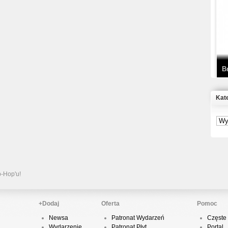
T
D
B
Kat
S
P
B
2
p-Hop'u!
+Dodaj
Oferta
Pomoc
Newsa
Patronat Wydarzeń
Częste 
K
Wydarzenie
Patronat Płyt
Portal