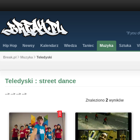
"If you
Hip Hop
Newsy
Kalendarz
Wiedza
Taniec
Muzyka
Sztuka
V
Break.pl
Muzyka
Teledyski
Teledyski : street dance
-->
-->
-->
-->
2
Znaleziono
wyników