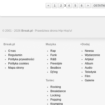
<
1
2
3
4
5
6
>
OSTATNI
© 2001 - 2026
Break.pl
- Prawdziwa strona Hip-Hop'u!
Break.pl
Muzyka
+Dodaj
O nas
Rap
Newsa
Regulamin
Funk
Wydarzenie
Polityka prywatności
R&B
Artykuł
Polityka cookies
Freestyle
Album
Mapa strony
Beatbox
Audio
Dj'ing
Teledysk
Film
Taniec
Galerie
Rocking
Breakdance
Locking
Popping
Krumping