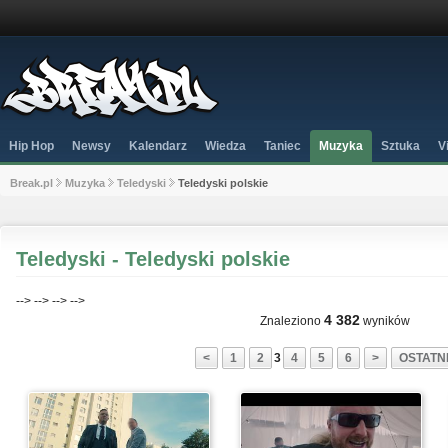
Hip Hop
Newsy
Kalendarz
Wiedza
Taniec
Muzyka
Sztuka
V
Break.pl
Muzyka
Teledyski
Teledyski polskie
Teledyski - Teledyski polskie
-->
-->
-->
-->
4 382
Znaleziono
wyników
<
1
2
3
4
5
6
>
OSTATNI