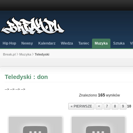
Hip Hop
Newsy
Kalendarz
Wiedza
Taniec
Muzyka
Sztuka
V
Break.pl
Muzyka
Teledyski
Teledyski : don
-->
-->
-->
-->
165
Znaleziono
wyników
« PIERWSZE
<
7
8
9
10