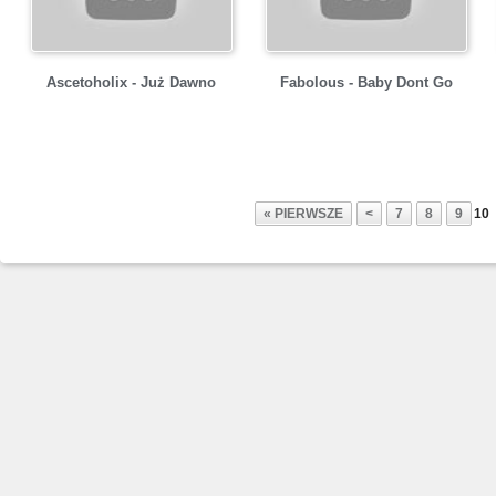
Ascetoholix - Już Dawno
Fabolous - Baby Dont Go
« PIERWSZE
<
7
8
9
10