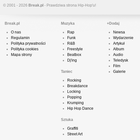
© 2001 - 2026
Break.pl
- Prawdziwa strona Hip-Hop'u!
Break.pl
Muzyka
+Dodaj
O nas
Rap
Newsa
Regulamin
Funk
Wydarzenie
Polityka prywatności
R&B
Artykuł
Polityka cookies
Freestyle
Album
Mapa strony
Beatbox
Audio
Dj'ing
Teledysk
Film
Taniec
Galerie
Rocking
Breakdance
Locking
Popping
Krumping
Hip Hop Dance
Sztuka
Graffiti
Street Art